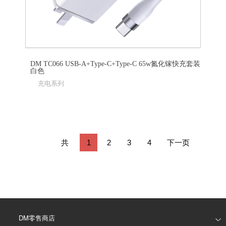
DM TC066 USB-A+Type-C+Type-C 65w氮化镓快充套装
白色
充电系列
共
1
2
3
4
下一页
40
条
DM零售商店