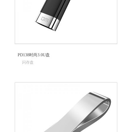
PD138时尚3.0U盘
闪存盘