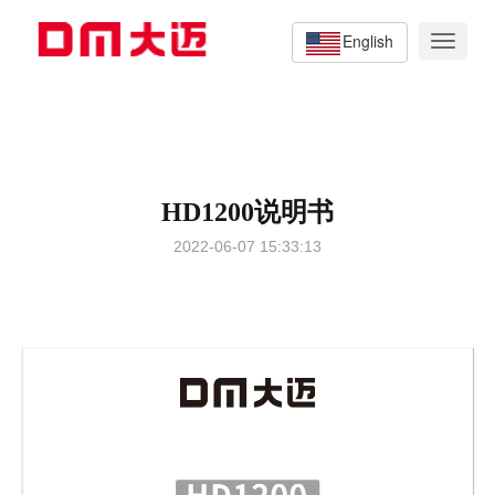
English
Toggle
navigat
HD1200说明书
2022-06-07 15:33:13