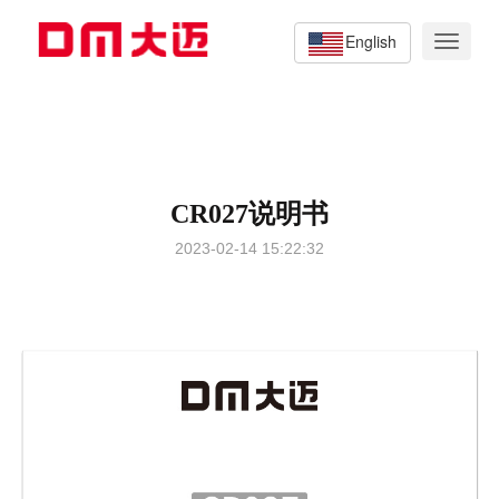
English
Toggle
navigat
CR027说明书
2023-02-14 15:22:32